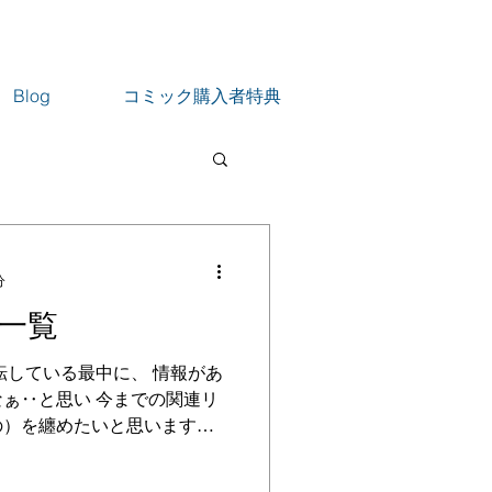
Blog
コミック購入者特典
分
一覧
転している最中に、 情報があ
ぁ‥と思い 今までの関連リ
の）を纏めたいと思います。
koumda.com 個人サイト。職務経
トとしても...