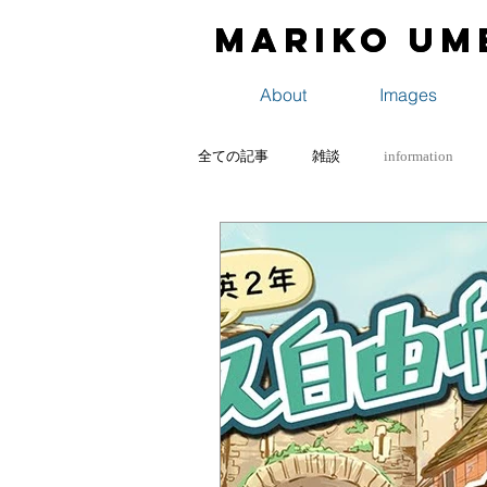
Mariko Um
Mariko Um
About
Images
全ての記事
雑談
information