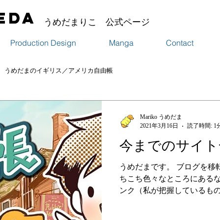
eda
eda
うめだまりこ 公式ページ
Production Design
Manga
Contact
うめだまのイギリス／アメリカ自由帳
Mariko うめだま
2021年3月16日
読了時間: 1
今までのサイト
うめだまです。 ブログを移
ちこち色々なところにあるな
ンク（私が把握しているも
０、このサイト http://mari
歴なども。今後はポータルサイ