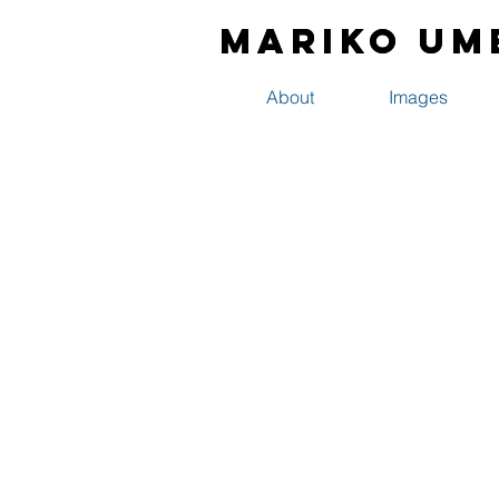
Mariko Um
Mariko Um
About
Images